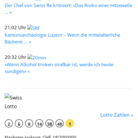
Der Chef von Swiss Re kritisiert: «Das Risiko einer Hitzewelle
... »
21:02 Uhr
Kantonsarchäologie Luzern – Wenn die mittelalterliche
Bäckerei ... »
20:32 Uhr
«Wenn Alkohol trinken strafbar ist, werde ich heute
sündigen» »
Lotto Zahlen »
2
6
8
14
38
40
1
Nächster Jackpot: CHF 18'200'000