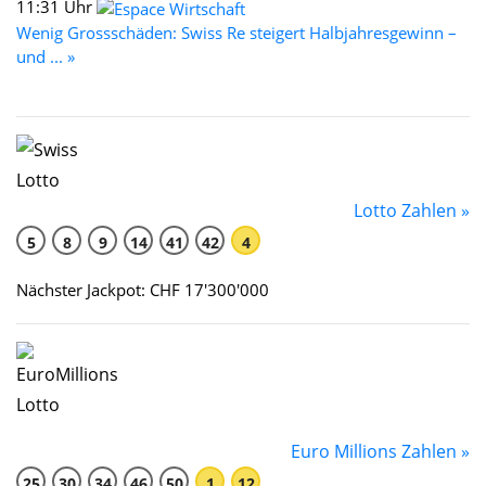
11:31 Uhr
Wenig Grossschäden: Swiss Re steigert Halbjahresgewinn –
und ... »
Lotto Zahlen »
5
8
9
14
41
42
4
Nächster Jackpot: CHF 17'300'000
Euro Millions Zahlen »
25
30
34
46
50
1
12