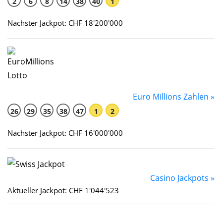
2
6
8
14
38
40
1
Nächster Jackpot: CHF 18'200'000
Euro Millions Zahlen »
26
29
35
38
47
1
2
Nächster Jackpot: CHF 16'000'000
Casino Jackpots »
Aktueller Jackpot: CHF 1'044'523