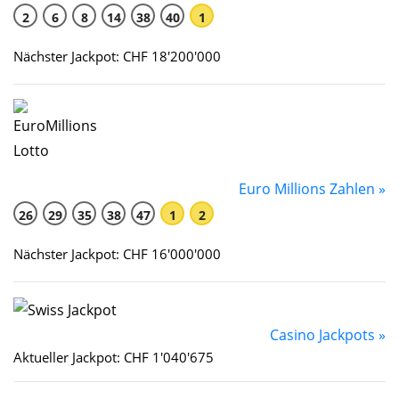
2
6
8
14
38
40
1
Nächster Jackpot: CHF 18'200'000
Euro Millions Zahlen »
26
29
35
38
47
1
2
Nächster Jackpot: CHF 16'000'000
Casino Jackpots »
Aktueller Jackpot: CHF 1'040'675