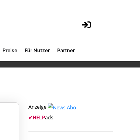
Preise
Für Nutzer
Partner
Anzeige
✔
HELP
ads