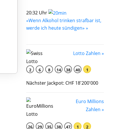
20:32 Uhr
«Wenn Alkohol trinken strafbar ist,
werde ich heute sündigen» »
Lotto Zahlen »
2
6
8
14
38
40
1
Nächster Jackpot: CHF 18'200'000
Euro Millions
Zahlen »
26
29
35
38
47
1
2