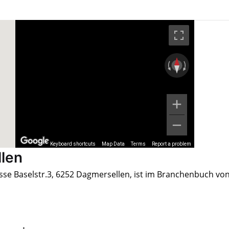
Keyboard shortcuts
Map Data
Terms
Report a problem
llen
esse Baselstr.3, 6252 Dagmersellen, ist im Branchenbuch vo