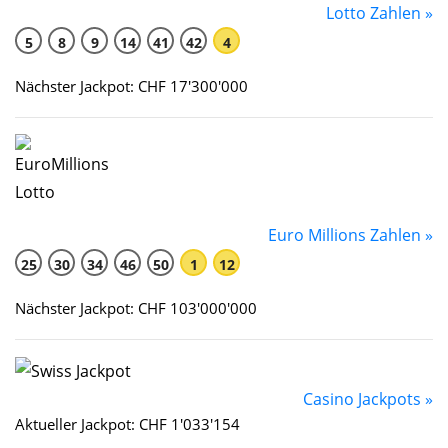
Lotto Zahlen »
5
8
9
14
41
42
4
Nächster Jackpot: CHF 17'300'000
Euro Millions Zahlen »
25
30
34
46
50
1
12
Nächster Jackpot: CHF 103'000'000
Casino Jackpots »
Aktueller Jackpot: CHF 1'033'154