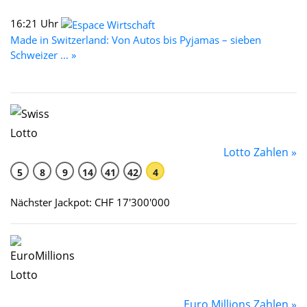
16:21 Uhr
Made in Switzerland: Von Autos bis Pyjamas – sieben
Schweizer ... »
Lotto Zahlen »
5
8
9
14
41
42
4
Nächster Jackpot: CHF 17'300'000
Euro Millions Zahlen »