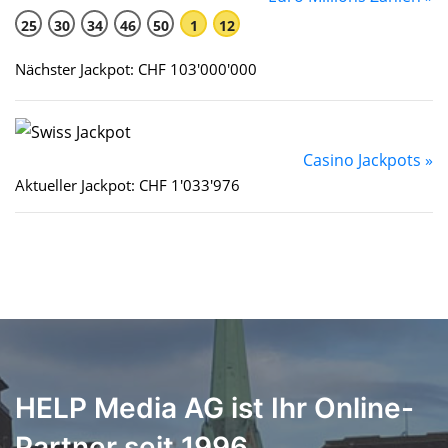
25
30
34
46
50
1
12
Nächster Jackpot: CHF 103'000'000
Casino Jackpots »
Aktueller Jackpot: CHF 1'033'976
HELP Media AG ist Ihr Online-
Partner seit 1996