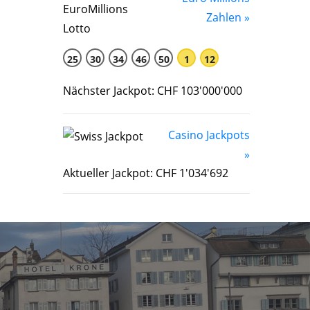
Zahlen »
25
30
34
46
50
1
12
Nächster Jackpot: CHF 103'000'000
Casino Jackpots
»
Aktueller Jackpot: CHF 1'034'692