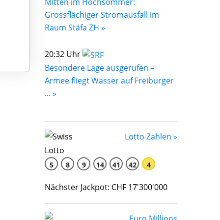
Mitten im Hochsommer:
Grossflächiger Stromausfall im
Raum Stäfa ZH »
20:32 Uhr
Besondere Lage ausgerufen –
Armee fliegt Wasser auf Freiburger
... »
Lotto Zahlen »
5
8
9
14
41
42
4
Nächster Jackpot: CHF 17'300'000
Euro Millions