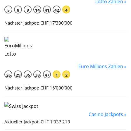
Lotto Zahlen »
5
8
9
14
41
42
4
Nächster Jackpot: CHF 17'300'000
Euro Millions Zahlen »
26
29
35
38
47
1
2
Nächster Jackpot: CHF 16'000'000
Casino Jackpots »
Aktueller Jackpot: CHF 1'037'219