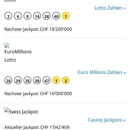
Lotto Zahlen »
2
6
8
14
38
40
1
Nächster Jackpot: CHF 18'200'000
Euro Millions Zahlen »
26
29
35
38
47
1
2
Nächster Jackpot: CHF 16'000'000
Casino Jackpots »
Aktueller Jackpot: CHF 1'042'409