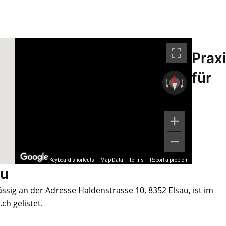
Prax
für
Keyboard shortcuts
Map Data
Terms
Report a problem
au
ssig an der Adresse Haldenstrasse 10, 8352 Elsau, ist im
h gelistet.