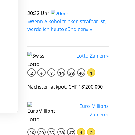
20:32 Uhr
«Wenn Alkohol trinken strafbar ist,
werde ich heute sündigen» »
Lotto Zahlen »
2
6
8
14
38
40
1
Nächster Jackpot: CHF 18'200'000
Euro Millions
Zahlen »
26
29
35
38
47
1
2