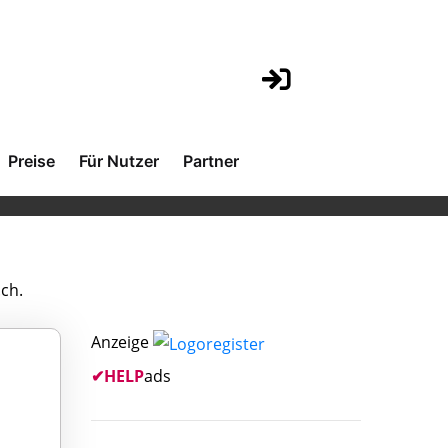
Preise
Für Nutzer
Partner
.ch.
Anzeige
✔
HELP
ads