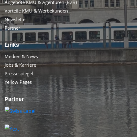
Angebote KMU & Agenturen (B2B)
Vorteile KMU & Werbekunden
Newsletter
Partner
Links
Medien & News
Jobs & Karriere
Pressespiegel
Yellow Pages
Partner