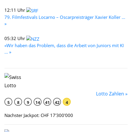
12:11 Uhr
79. Filmfestivals Locarno – Oscarpreisträger Xavier Koller ...
»
05:32 Uhr
«Wir haben das Problem, dass die Arbeit von Juniors mit KI
... »
Lotto Zahlen »
5
8
9
14
41
42
4
Nächster Jackpot: CHF 17'300'000