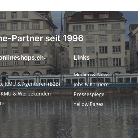
ne-Partner seit 1996
onlineshops.ch-
Links
r
Medien & News
e KMU & Agenturen (B2B)
Jobs & Karriere
e KMU & Werbekunden
Pressespiegel
ter
Yellow Pages