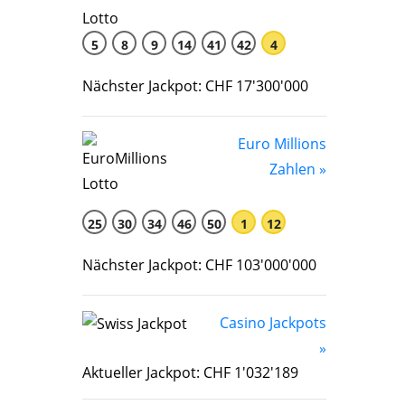
5
8
9
14
41
42
4
Nächster Jackpot: CHF 17'300'000
Euro Millions
Zahlen »
25
30
34
46
50
1
12
Nächster Jackpot: CHF 103'000'000
Casino Jackpots
»
Aktueller Jackpot: CHF 1'032'189