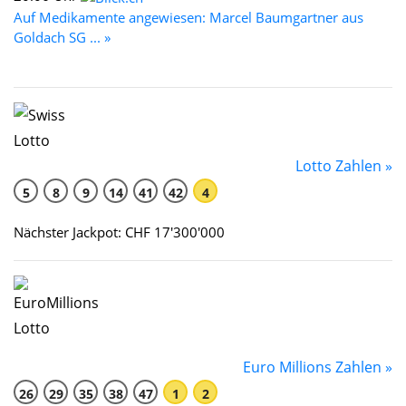
Auf Medikamente angewiesen: Marcel Baumgartner aus
Goldach SG ... »
Lotto Zahlen »
5
8
9
14
41
42
4
Nächster Jackpot: CHF 17'300'000
Euro Millions Zahlen »
26
29
35
38
47
1
2