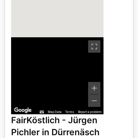
Map Data
Terms
Report a problem
FairKöstlich - Jürgen
Pichler in Dürrenäsch