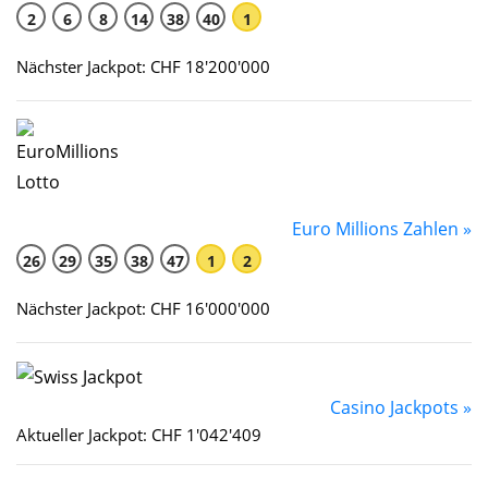
2
6
8
14
38
40
1
Nächster Jackpot: CHF 18'200'000
Euro Millions Zahlen »
26
29
35
38
47
1
2
Nächster Jackpot: CHF 16'000'000
Casino Jackpots »
Aktueller Jackpot: CHF 1'042'409