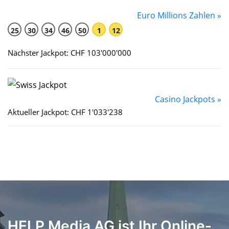
Euro Millions Zahlen »
25
30
34
46
50
1
12
Nächster Jackpot: CHF 103'000'000
Casino Jackpots »
Aktueller Jackpot: CHF 1'033'238
HELP Media AG ist Ihr Online-