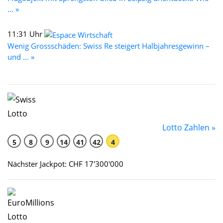
... »
11:31 Uhr
Wenig Grossschäden: Swiss Re steigert Halbjahresgewinn –
und ... »
Lotto Zahlen »
5
8
9
14
41
42
4
Nächster Jackpot: CHF 17'300'000