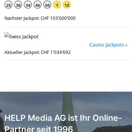
25
30
34
46
50
1
12
Nächster Jackpot: CHF 103'000'000
Casino Jackpots »
Aktueller Jackpot: CHF 1'034'692
HELP Media AG ist Ihr Online-
Partner seit 1996