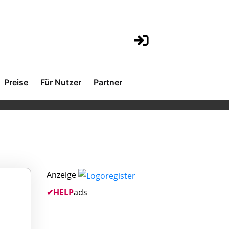
Preise
Für Nutzer
Partner
Anzeige
✔
HELP
ads