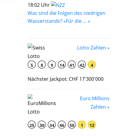
18:02 Uhr
Was sind die Folgen des niedrigen
Wasserstands? «Für die ... »
Lotto Zahlen »
5
8
9
14
41
42
4
Nächster Jackpot: CHF 17'300'000
Euro Millions
Zahlen »
25
30
34
46
50
1
12