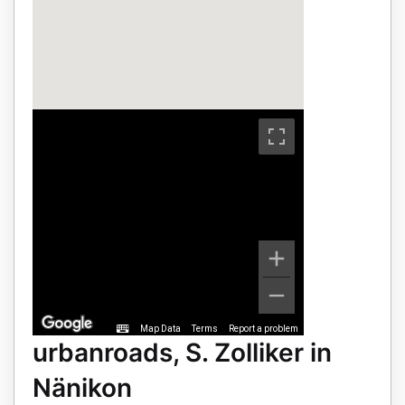
Map Data
Terms
Report a problem
urbanroads, S. Zolliker in
Nänikon