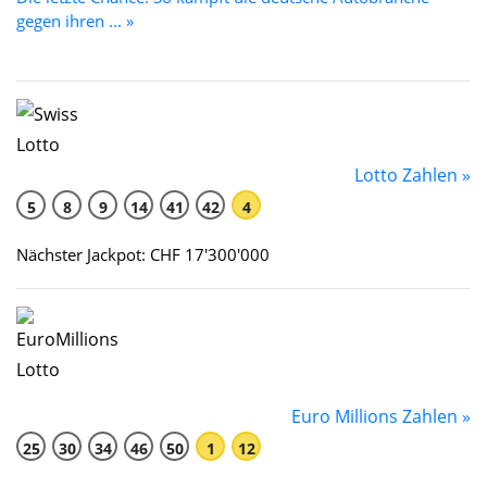
gegen ihren ... »
Lotto Zahlen »
5
8
9
14
41
42
4
Nächster Jackpot: CHF 17'300'000
Euro Millions Zahlen »
25
30
34
46
50
1
12