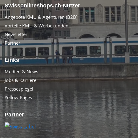
Swissonlineshops.ch-Nutzer
Angebote KMU & Agenturen (B2B)
Vorteile KMU & Werbekunden
Newsletter
Partner
Links
Medien & News
Jobs & Karriere
Pressespiegel
Yellow Pages
Partner