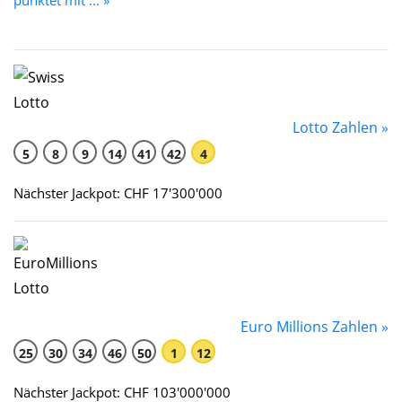
Lotto Zahlen »
5
8
9
14
41
42
4
Nächster Jackpot: CHF 17'300'000
Euro Millions Zahlen »
25
30
34
46
50
1
12
Nächster Jackpot: CHF 103'000'000