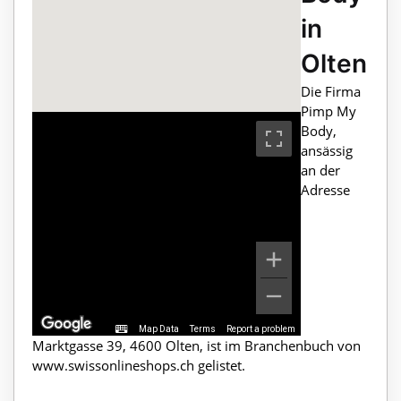
in
Olten
Die Firma
Pimp My
Body,
ansässig
an der
Adresse
Map Data
Terms
Report a problem
Marktgasse 39, 4600 Olten, ist im Branchenbuch von
www.swissonlineshops.ch gelistet.