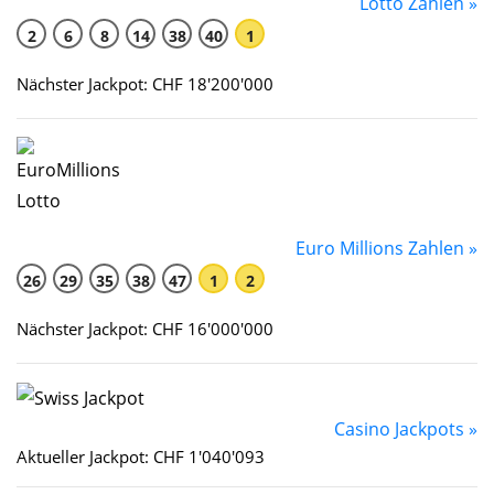
Lotto Zahlen »
2
6
8
14
38
40
1
Nächster Jackpot: CHF 18'200'000
Euro Millions Zahlen »
26
29
35
38
47
1
2
Nächster Jackpot: CHF 16'000'000
Casino Jackpots »
Aktueller Jackpot: CHF 1'040'093