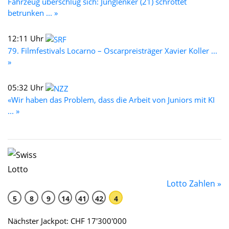
Fahrzeug überschlug sich: Junglenker (21) schrottet
betrunken ... »
12:11 Uhr
79. Filmfestivals Locarno – Oscarpreisträger Xavier Koller ...
»
05:32 Uhr
«Wir haben das Problem, dass die Arbeit von Juniors mit KI
... »
Lotto Zahlen »
5
8
9
14
41
42
4
Nächster Jackpot: CHF 17'300'000