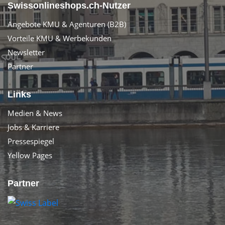
Swissonlineshops.ch-Nutzer
Angebote KMU & Agenturen (B2B)
Vorteile KMU & Werbekunden
Newsletter
Partner
Links
Medien & News
Jobs & Karriere
Pressespiegel
Yellow Pages
Partner