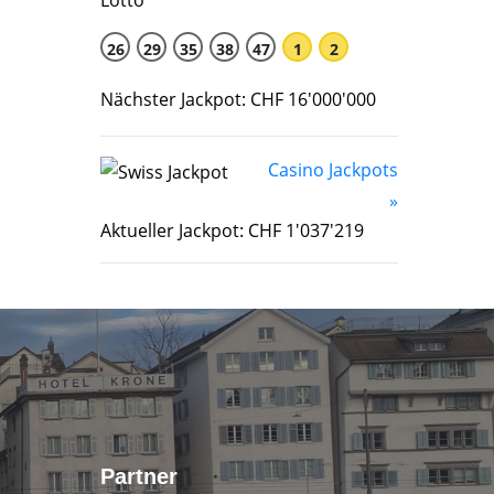
26
29
35
38
47
1
2
Nächster Jackpot: CHF 16'000'000
Casino Jackpots
»
Aktueller Jackpot: CHF 1'037'219
Partner