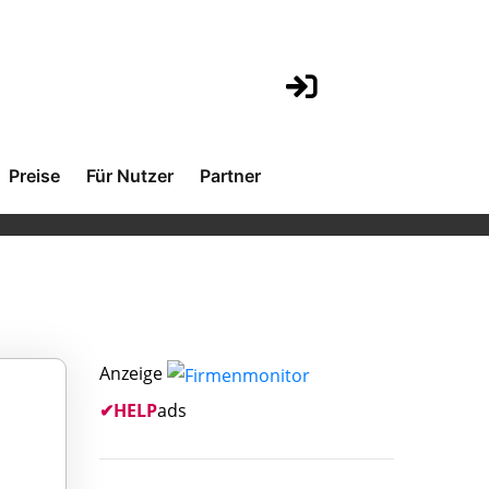
Preise
Für Nutzer
Partner
Anzeige
✔
HELP
ads