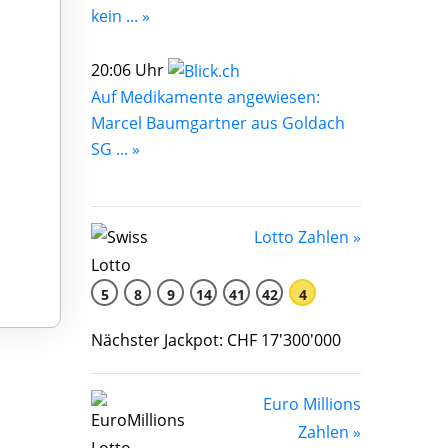
kein ... »
20:06 Uhr
Auf Medikamente angewiesen:
Marcel Baumgartner aus Goldach
SG ... »
Lotto Zahlen »
5
8
9
14
41
42
4
Nächster Jackpot: CHF 17'300'000
Euro Millions
Zahlen »