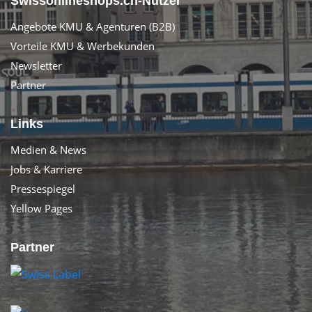
Swissonlineshops.ch-Nutzer
Angebote KMU & Agenturen (B2B)
Vorteile KMU & Werbekunden
Newsletter
Partner
Links
Medien & News
Jobs & Karriere
Pressespiegel
Yellow Pages
Partner