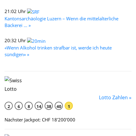
21:02 Uhr
Kantonsarchäologie Luzern – Wenn die mittelalterliche
Bäckerei ... »
20:32 Uhr
«Wenn Alkohol trinken strafbar ist, werde ich heute
sündigen» »
Lotto Zahlen »
2
6
8
14
38
40
1
Nächster Jackpot: CHF 18'200'000