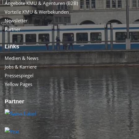
Angebote KMU & Agenturen (B2B)
Vorteile KMU & Werbekunden
Newsletter
Partner
Links
Medien & News
Jobs & Karriere
Pressespiegel
Yellow Pages
Partner