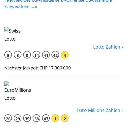
Schweiz kein ... »
Lotto Zahlen »
5
8
9
14
41
42
4
Nächster Jackpot: CHF 17'300'000
Euro Millions Zahlen »
26
29
35
38
47
1
2