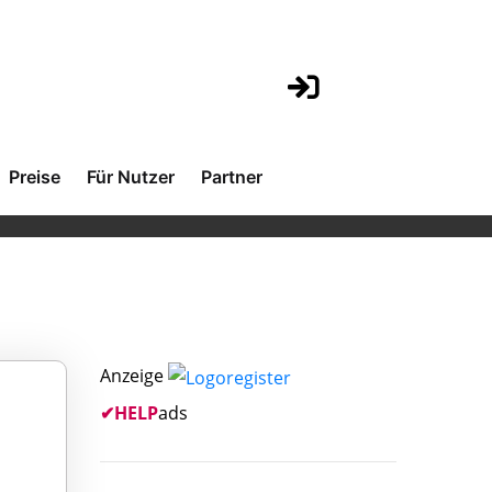
Preise
Für Nutzer
Partner
Anzeige
✔
HELP
ads