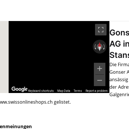
Gons
AG i
Stan
Die Firm
Gonser 
ansässig
der Adre
Keyboard shortcuts
Map Data
Terms
Report a problem
Galgenri
ww.swissonlineshops.ch gelistet.
enmeinungen