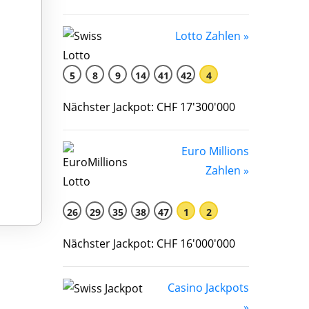
Lotto Zahlen »
5
8
9
14
41
42
4
Nächster Jackpot: CHF 17'300'000
Euro Millions
Zahlen »
26
29
35
38
47
1
2
Nächster Jackpot: CHF 16'000'000
Casino Jackpots
»