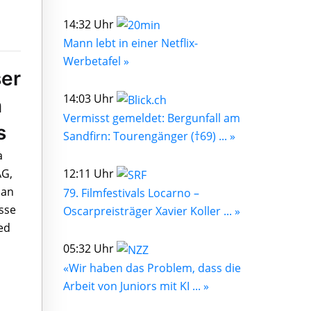
14:32 Uhr
Mann lebt in einer Netflix-
Werbetafel »
er
14:03 Uhr
n
Vermisst gemeldet: Bergunfall am
s
Sandfirn: Tourengänger (†69) ... »
a
AG,
12:11 Uhr
 an
79. Filmfestivals Locarno –
sse
Oscarpreisträger Xavier Koller ... »
ed
05:32 Uhr
«Wir haben das Problem, dass die
Arbeit von Juniors mit KI ... »