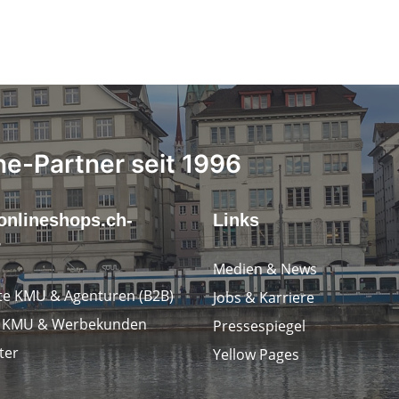
ne-Partner seit 1996
onlineshops.ch-
Links
r
Medien & News
e KMU & Agenturen (B2B)
Jobs & Karriere
e KMU & Werbekunden
Pressespiegel
ter
Yellow Pages