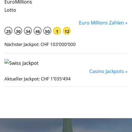
Euro Millions Zahlen »
25
30
34
46
50
1
12
Nächster Jackpot: CHF 103'000'000
Casino Jackpots »
Aktueller Jackpot: CHF 1'035'494