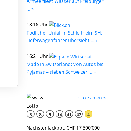
Armee fliegt Wasser auf Freiburger
... »
18:16 Uhr
Tödlicher Unfall in Schleitheim SH:
Lieferwagenfahrer übersieht ... »
16:21 Uhr
Made in Switzerland: Von Autos bis
Pyjamas – sieben Schweizer ... »
Lotto Zahlen »
5
8
9
14
41
42
4
Nächster Jackpot: CHF 17'300'000