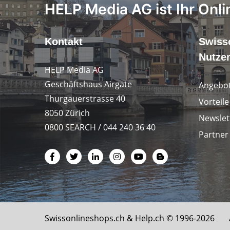
HELP Media AG ist Ihr Onli
Kontakt
Swiss
Nutze
HELP Media AG
Geschäftshaus Airgate
Angebot
Thurgauerstrasse 40
Vorteil
8050 Zürich
Newslet
0800 SEARCH / 044 240 36 40
Partner
Swissonlineshops.ch &
Help.ch
© 1996-2026 Al