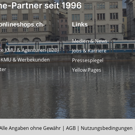
ne-Partner seit 1996
onlineshops.ch-
Links
r
Medien & News
e KMU & Agenturen (B2B)
Jobs & Karriere
e KMU & Werbekunden
Pressespiegel
ter
Yellow Pages
le Angaben ohne Gewähr |
AGB
|
Nutzungsbedingungen