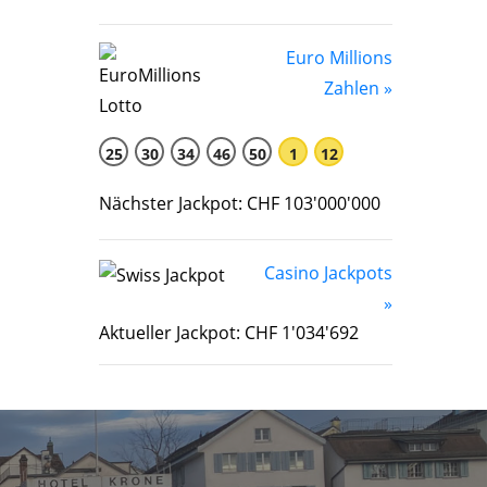
Euro Millions
Zahlen »
25
30
34
46
50
1
12
Nächster Jackpot: CHF 103'000'000
Casino Jackpots
»
Aktueller Jackpot: CHF 1'034'692