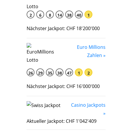
2
6
8
14
38
40
1
Nächster Jackpot: CHF 18'200'000
Euro Millions
Zahlen »
26
29
35
38
47
1
2
Nächster Jackpot: CHF 16'000'000
Casino Jackpots
»
Aktueller Jackpot: CHF 1'042'409