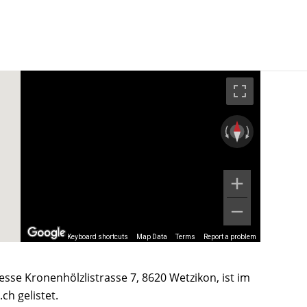
Keyboard shortcuts
Map Data
Terms
Report a problem
esse Kronenhölzlistrasse 7, 8620 Wetzikon, ist im
h gelistet.