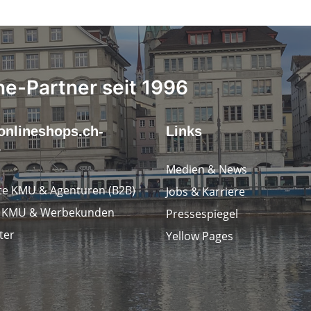
ne-Partner seit 1996
onlineshops.ch-
Links
r
Medien & News
e KMU & Agenturen (B2B)
Jobs & Karriere
e KMU & Werbekunden
Pressespiegel
ter
Yellow Pages