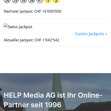
26
29
35
38
47
1
2
Nächster Jackpot: CHF 16'000'000
Casino Jackpots »
Aktueller Jackpot: CHF 1'042'542
HELP Media AG ist Ihr Online-
Partner seit 1996