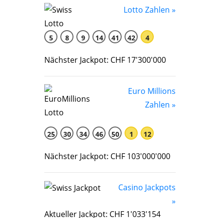
Lotto Zahlen »
5
8
9
14
41
42
4
Nächster Jackpot: CHF 17'300'000
Euro Millions
Zahlen »
25
30
34
46
50
1
12
Nächster Jackpot: CHF 103'000'000
Casino Jackpots
»
Aktueller Jackpot: CHF 1'033'154