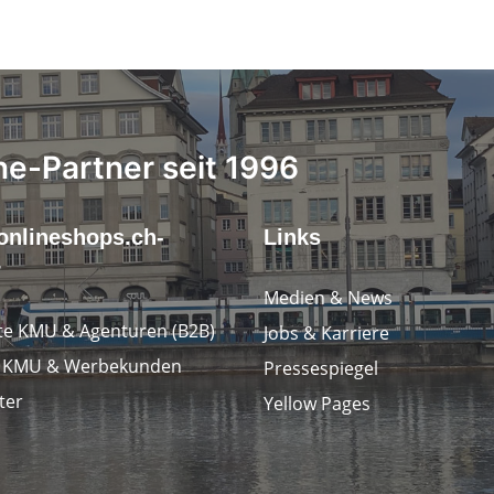
ne-Partner seit 1996
onlineshops.ch-
Links
r
Medien & News
e KMU & Agenturen (B2B)
Jobs & Karriere
e KMU & Werbekunden
Pressespiegel
ter
Yellow Pages