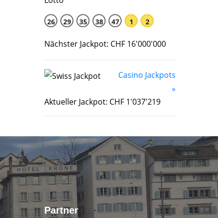
26
29
35
38
47
1
2
Nächster Jackpot: CHF 16'000'000
Casino Jackpots
»
Aktueller Jackpot: CHF 1'037'219
Partner