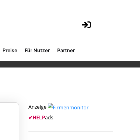
Preise
Für Nutzer
Partner
Anzeige
✔
HELP
ads