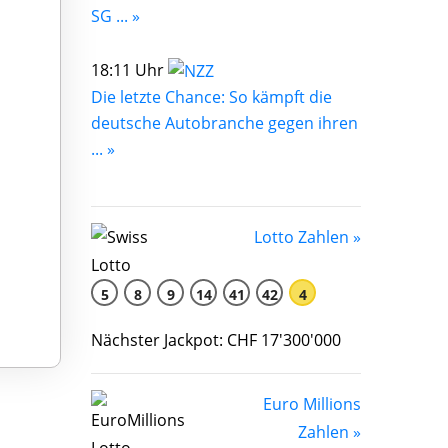
SG ... »
18:11 Uhr
Die letzte Chance: So kämpft die
deutsche Autobranche gegen ihren
... »
Lotto Zahlen »
5
8
9
14
41
42
4
Nächster Jackpot: CHF 17'300'000
Euro Millions
Zahlen »