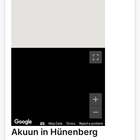
Map Data
Terms
Report a problem
Akuun in Hünenberg