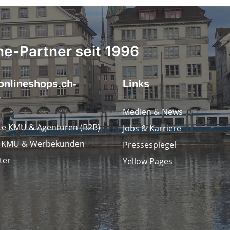
ne-Partner seit 1996
onlineshops.ch-
Links
r
Medien & News
e KMU & Agenturen (B2B)
Jobs & Karriere
e KMU & Werbekunden
Pressespiegel
ter
Yellow Pages