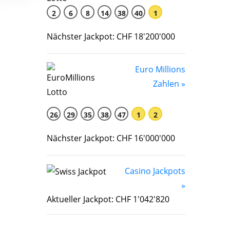
2
6
8
14
38
40
1
Nächster Jackpot: CHF 18'200'000
Euro Millions
Zahlen »
26
29
35
38
47
1
2
Nächster Jackpot: CHF 16'000'000
Casino Jackpots
»
Aktueller Jackpot: CHF 1'042'820