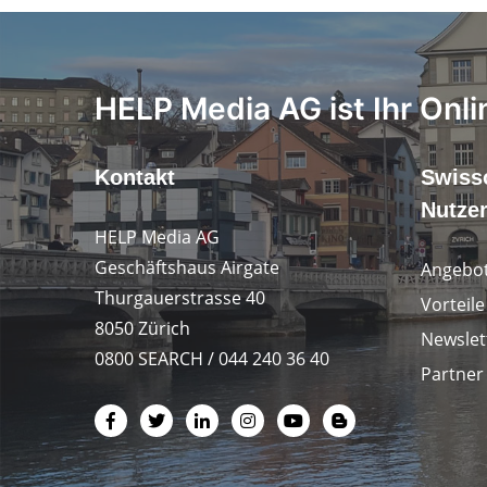
HELP Media AG ist Ihr Onli
Kontakt
Swiss
Nutze
HELP Media AG
Geschäftshaus Airgate
Angebot
Thurgauerstrasse 40
Vorteil
8050 Zürich
Newslet
0800 SEARCH / 044 240 36 40
Partner