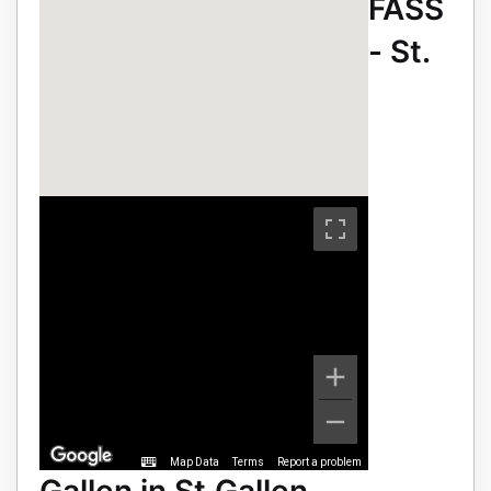
FASS
- St.
Map Data
Terms
Report a problem