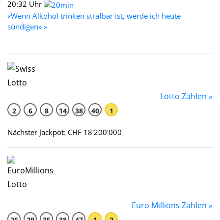
20:32 Uhr
«Wenn Alkohol trinken strafbar ist, werde ich heute
sündigen» »
Lotto Zahlen »
2
6
8
14
38
40
1
Nächster Jackpot: CHF 18'200'000
Euro Millions Zahlen »
26
29
35
38
47
1
2