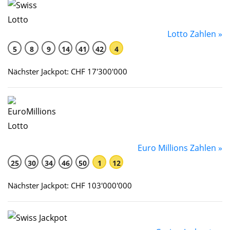
Lotto Zahlen »
5
8
9
14
41
42
4
Nächster Jackpot: CHF 17'300'000
Euro Millions Zahlen »
25
30
34
46
50
1
12
Nächster Jackpot: CHF 103'000'000