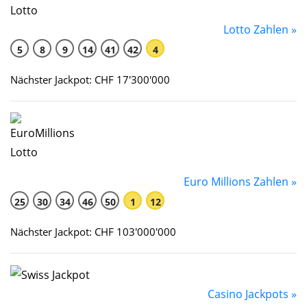
Lotto Zahlen »
5
8
9
14
41
42
4
Nächster Jackpot: CHF 17'300'000
Euro Millions Zahlen »
25
30
34
46
50
1
12
Nächster Jackpot: CHF 103'000'000
Casino Jackpots »