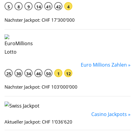
5
8
9
14
41
42
4
Nächster Jackpot: CHF 17'300'000
Euro Millions Zahlen »
25
30
34
46
50
1
12
Nächster Jackpot: CHF 103'000'000
Casino Jackpots »
Aktueller Jackpot: CHF 1'036'620