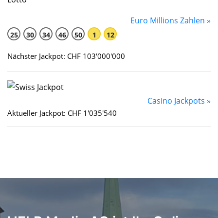
Euro Millions Zahlen »
25
30
34
46
50
1
12
Nächster Jackpot: CHF 103'000'000
Casino Jackpots »
Aktueller Jackpot: CHF 1'035'540