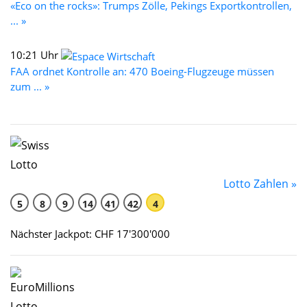
«Eco on the rocks»: Trumps Zölle, Pekings Exportkontrollen,
... »
10:21 Uhr
FAA ordnet Kontrolle an: 470 Boeing-Flugzeuge müssen
zum ... »
Lotto Zahlen »
5
8
9
14
41
42
4
Nächster Jackpot: CHF 17'300'000