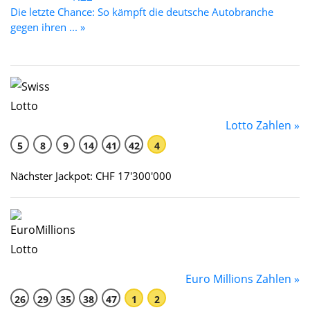
Die letzte Chance: So kämpft die deutsche Autobranche
gegen ihren ... »
Lotto Zahlen »
5
8
9
14
41
42
4
Nächster Jackpot: CHF 17'300'000
Euro Millions Zahlen »
26
29
35
38
47
1
2