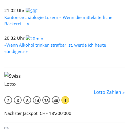
21:02 Uhr
Kantonsarchäologie Luzern – Wenn die mittelalterliche
Bäckerei ... »
20:32 Uhr
«Wenn Alkohol trinken strafbar ist, werde ich heute
sündigen» »
Lotto Zahlen »
2
6
8
14
38
40
1
Nächster Jackpot: CHF 18'200'000