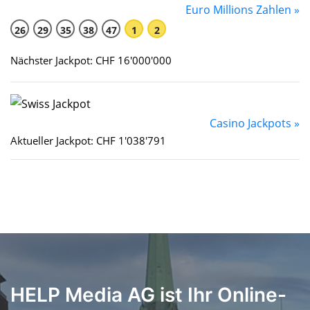
Euro Millions Zahlen »
26
29
35
38
47
1
2
Nächster Jackpot: CHF 16'000'000
Casino Jackpots »
Aktueller Jackpot: CHF 1'038'791
HELP Media AG ist Ihr Online-