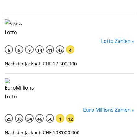
Lotto Zahlen »
5
8
9
14
41
42
4
Nächster Jackpot: CHF 17'300'000
Euro Millions Zahlen »
25
30
34
46
50
1
12
Nächster Jackpot: CHF 103'000'000