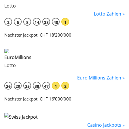
Lotto Zahlen »
2
6
8
14
38
40
1
Nächster Jackpot: CHF 18'200'000
Euro Millions Zahlen »
26
29
35
38
47
1
2
Nächster Jackpot: CHF 16'000'000
Casino Jackpots »