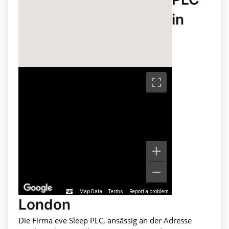
in
Map Data
Terms
Report a problem
London
Die Firma eve Sleep PLC, ansässig an der Adresse