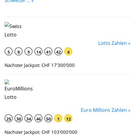
Schweizer ... »
Lotto Zahlen »
5
8
9
14
41
42
4
Nächster Jackpot: CHF 17'300'000
Euro Millions Zahlen »
25
30
34
46
50
1
12
Nächster Jackpot: CHF 103'000'000