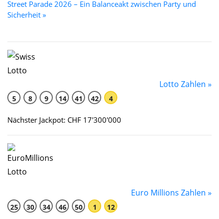
Street Parade 2026 – Ein Balanceakt zwischen Party und
Sicherheit »
Lotto Zahlen »
5
8
9
14
41
42
4
Nächster Jackpot: CHF 17'300'000
Euro Millions Zahlen »
25
30
34
46
50
1
12