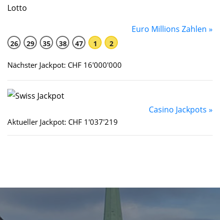
Euro Millions Zahlen »
26
29
35
38
47
1
2
Nächster Jackpot: CHF 16'000'000
Casino Jackpots »
Aktueller Jackpot: CHF 1'037'219