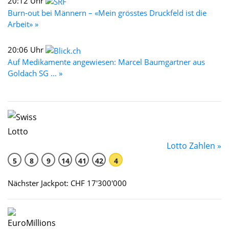
20:12 Uhr
Burn-out bei Männern – «Mein grösstes Druckfeld ist die
Arbeit» »
20:06 Uhr
Auf Medikamente angewiesen: Marcel Baumgartner aus
Goldach SG ... »
Lotto Zahlen »
5
8
9
14
41
42
4
Nächster Jackpot: CHF 17'300'000